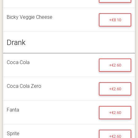
Bicky Veggie Cheese
+€8.10
Drank
Coca Cola
+€2.60
Coca Cola Zero
+€2.60
Fanta
+€2.60
Sprite
+€2.60