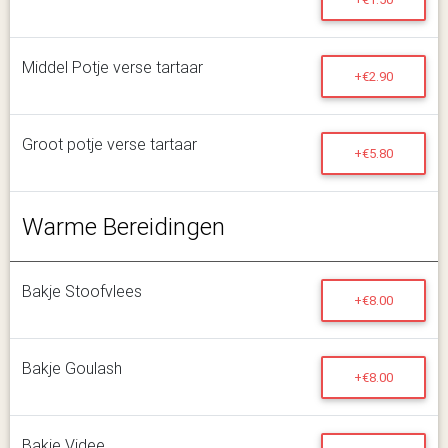
Middel Potje verse tartaar
+€2.90
Groot potje verse tartaar
+€5.80
Warme Bereidingen
Bakje Stoofvlees
+€8.00
Bakje Goulash
+€8.00
Bakje Videe