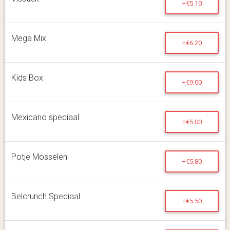
+€5.10
Mega Mix
+€6.20
Kids Box
+€9.00
Mexicano speciaal
+€5.00
Potje Mosselen
+€5.80
Belcrunch Speciaal
+€5.50