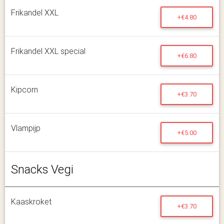
Frikandel XXL
+€4.80
Frikandel XXL special
+€6.80
Kipcorn
+€3.70
Vlampijp
+€5.00
Snacks Vegi
Kaaskroket
+€3.70