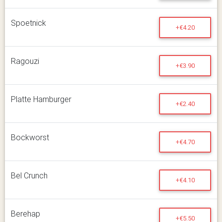
Spoetnick
+€4.20
Ragouzi
+€3.90
Platte Hamburger
+€2.40
Bockworst
+€4.70
Bel Crunch
+€4.10
Berehap
+€5.50