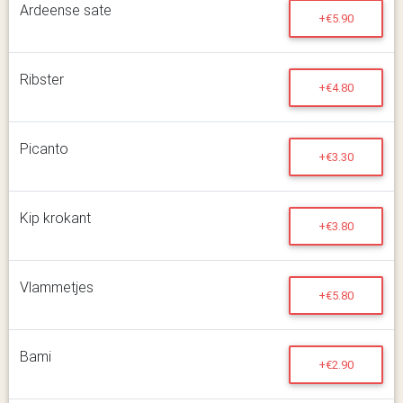
Ardeense sate
+€5.90
Ribster
+€4.80
Picanto
+€3.30
Kip krokant
+€3.80
Vlammetjes
+€5.80
Bami
+€2.90